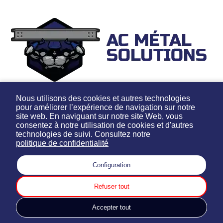
50, rue Notre Dame,
Nous utilisons des cookies et autres technologies
Montréal, Québec
pour améliorer l’expérience de navigation sur notre
H8R 1H1
site web. En naviguant sur notre site Web, vous
consentez à notre utilisation de cookies et d'autres
Tél:
514-366-5202
technologies de suivi. Consultez notre
Télec: 514-366-7393
politique de confidentialité
Lundi au vendredi: 7h30 à 16h30
Configuration
Fermé de 12h00 à 13h00
rlemieux.acier@gmail.com
Refuser tout
Politique de confidentialité
Accepter tout
Gestion des témoins
Site et hébergement par YMarketing