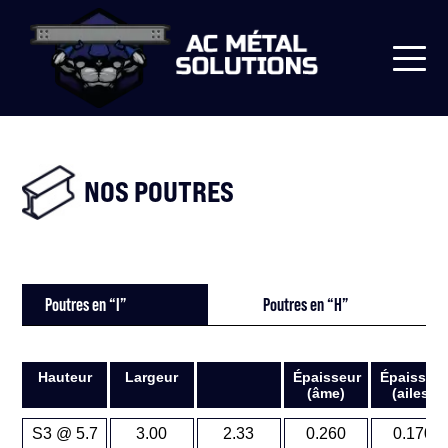
NOS POUTRES
Poutres en “I”
Poutres en “H”
Hauteur
Largeur
Épaisseur
Épaisseu
(âme)
(ailes)
S3 @ 5.7
3.00
2.33
0.260
0.170