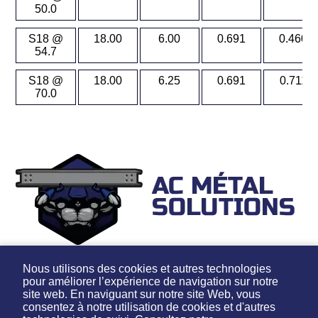
50.0
S18 @
18.00
6.00
0.691
0.460
54.7
S18 @
18.00
6.25
0.691
0.711
70.0
50, rue Notre Dame,
Nous utilisons des cookies et autres technologies
Montréal, Québec
pour améliorer l’expérience de navigation sur notre
H8R 1H1
site web. En naviguant sur notre site Web, vous
consentez à notre utilisation de cookies et d'autres
Tél:
514-366-5202