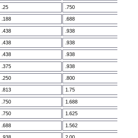
.25
.750
.06
.188
.688
.09
.438
.938
.07
.438
.938
.08
.438
.938
.08
.375
.938
.09
.250
.800
.18
.813
1.75
.10
.750
1.688
.09
.750
1.625
.14
.688
1.562
.15
.938
2.00
.08