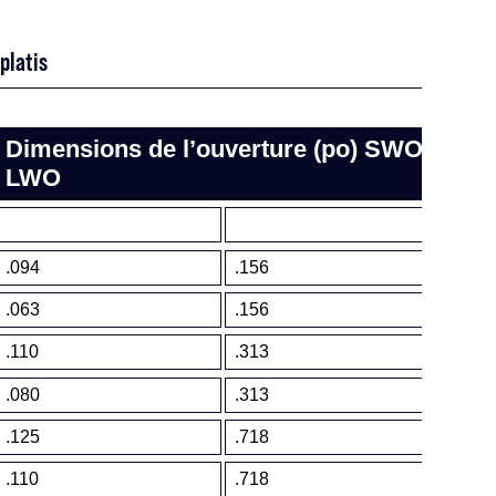
platis
Dimensions de l’ouverture (po) SWO
Di
LWO
lan
Épa
.094
.156
.03
.063
.156
.04
.110
.313
.04
.080
.313
.06
.125
.718
.07
.110
.718
.07