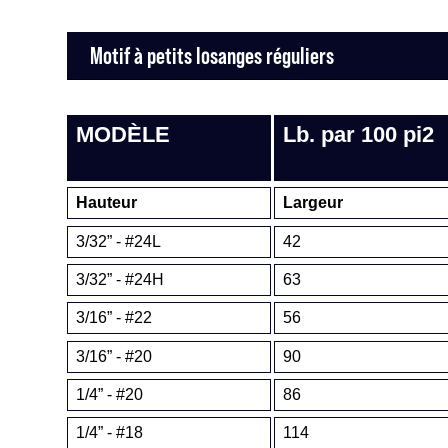
Motif à petits losanges réguliers
MODÈLE
Lb. par 100 pi2
Hauteur
Largeur
3/32” - #24L
42
3/32” - #24H
63
3/16” - #22
56
3/16” - #20
90
1/4” - #20
86
1/4” - #18
114